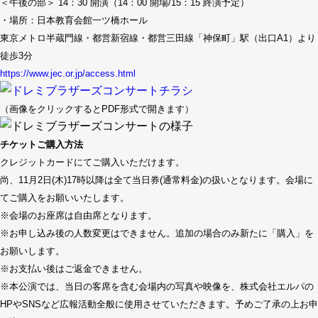
＜午後の部＞ 14：30 開演（14：00 開場/15：15 終演予定）
・場所：日本教育会館一ツ橋ホール
東京メトロ半蔵門線・都営新宿線・都営三田線「神保町」駅（出口A1）より
徒歩3分
https://www.jec.or.jp/access.html
（画像をクリックするとPDF形式で開きます）
チケットご購入方法
クレジットカードにてご購入いただけます。
尚、11月2日(木)17時以降は全て当日券(通常料金)の扱いとなります。会場に
てご購入をお願いいたします。
※会場のお座席は自由席となります。
※お申し込み後の人数変更はできません。追加の場合のみ新たに「購入」を
お願いします。
※お支払い後はご返金できません。
※本公演では、当日の客席を含む会場内の写真や映像を、株式会社エルパの
HPやSNSなど広報活動全般に使用させていただきます。予めご了承の上お申